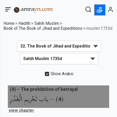
Home
Hadith
Sahih Muslim
Book of The Book of Jihad and Expeditions
muslim:1735d
Show Arabic
(
4
) –
The prohibition of betrayal
باب تَحْرِيمِ الْغَدْرِ
) –
(
4
view chapter