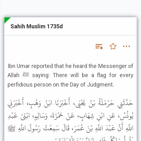
Sahih Muslim 1735d
Ibn Umar reported that he heard the Messenger of
Allah ﷺ saying: There will be a flag for every
perfidious person on the Day of Judgment.
حَدَّثَنِي حَرْمَلَةُ بْنُ يَحْيَى، أَخْبَرَنَا ابْنُ وَهْبٍ، أَخْبَرَنِي
يُونُسُ، عَنِ ابْنِ شِهَابٍ، عَنْ حَمْزَةَ، وَسَالِمٍ، ابْنَىْ عَبْدِ
اللَّهِ أَنَّ عَبْدَ اللَّهِ بْنَ عُمَرَ، قَالَ سَمِعْتُ رَسُولَ اللَّهِ ﷺ
يَقُولُ " لِكُلِّ غَادِرٍ لِوَاءٌ يَوْمَ الْقِيَامَةِ " .