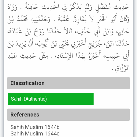
حَدِيثِ مُفَضَّلٍ وَلَمْ يَذْكُرْ فِي الْحَدِيثِ حَافِيَةً . وَزَادَ
وَكَانَ أَبُو الْخَيْرِ لاَ يُفَارِقُ عُقْبَةَ . وَحَدَّثَنِيهِ مُحَمَّدُ بْنُ
حَاتِمٍ، وَابْنُ أَبِي خَلَفٍ، قَالاَ حَدَّثَنَا رَوْحُ بْنُ عُبَادَةَ،
حَدَّثَنَا ابْنُ، جُرَيْجٍ أَخْبَرَنِي يَحْيَى بْنُ أَيُّوبَ، أَنَّ يَزِيدَ بْنَ
أَبِي حَبِيبٍ، أَخْبَرَهُ بِهَذَا الإِسْنَادِ، . مِثْلَ حَدِيثِ عَبْدِ
الرَّزَّاقِ .
Classification
Sahih (Authentic)
References
Sahih Muslim
1644b
Sahih Muslim
1644c