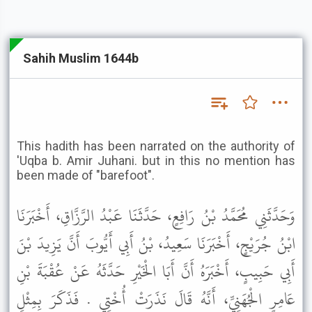
Sahih Muslim 1644b
This hadith has been narrated on the authority of
'Uqba b. Amir Juhani. but in this no mention has
been made of "barefoot".
وَحَدَّثَنِي مُحَمَّدُ بْنُ رَافِعٍ، حَدَّثَنَا عَبْدُ الرَّزَّاقِ، أَخْبَرَنَا
ابْنُ جُرَيْجٍ، أَخْبَرَنَا سَعِيدُ، بْنُ أَبِي أَيُّوبَ أَنَّ يَزِيدَ بْنَ
أَبِي حَبِيبٍ، أَخْبَرَهُ أَنَّ أَبَا الْخَيْرِ حَدَّثَهُ عَنْ عُقْبَةَ بْنِ
عَامِرٍ الْجُهَنِيِّ، أَنَّهُ قَالَ نَذَرَتْ أُخْتِي . فَذَكَرَ بِمِثْلِ