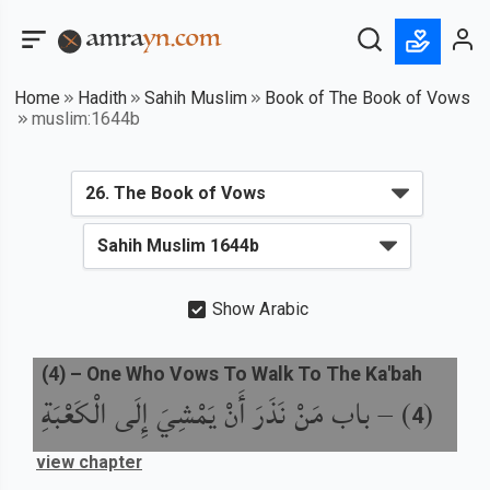
Home
Hadith
Sahih Muslim
Book of The Book of Vows
muslim:1644b
Show Arabic
(
4
) –
One Who Vows To Walk To The Ka'bah
(
) –
باب مَنْ نَذَرَ أَنْ يَمْشِيَ إِلَى الْكَعْبَةِ
4
view chapter