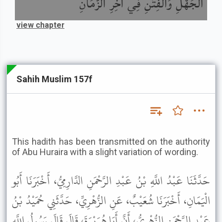
الْجَهْلِ وَالْفِتَنِ فِي آخِرِ الزَّمَانِ
view chapter
Sahih Muslim 157f
This hadith has been transmitted on the authority
of Abu Huraira with a slight variation of wording.
حَدَّثَنَا عَبْدُ اللَّهِ بْنُ عَبْدِ الرَّحْمَنِ الدَّارِمِيُّ، أَخْبَرَنَا أَبُو
الْيَمَانِ، أَخْبَرَنَا شُعَيْبٌ، عَنِ الزُّهْرِيِّ، حَدَّثَنِي حُمَيْدُ بْنُ
عَبْدِ الرَّحْمَنِ الزُّهْرِيُّ، أَنَّ أَبَا هُرَيْرَةَ، قَالَ قَالَ رَسُولُ اللَّهِ