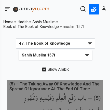
Home
Hadith
Sahih Muslim
Book of The Book of Knowledge
muslim:157f
Show Arabic
(
5
) –
The Taking Away Of Knowledge And The
Spread Of Ignorance At The End Of Time
باب رَفْعِ الْعِلْمِ وَقَبْضِهِ وَظُهُورِ
) –
(
5