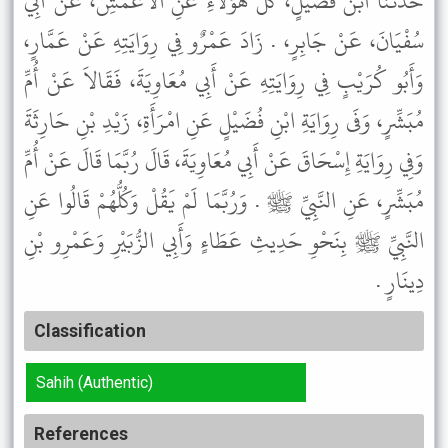
حَدَّثَنَا ابْنُ فُضَيْلٍ، كُلُّ هَؤُلاَءِ عَنِ الأَعْمَشِ، عَنْ أَبِي
سُفْيَانَ، عَنْ جَابِرٍ، . زَادَ عَمْرٌو فِي رِوَايَتِهِ عَنْ عَمَّارٍ،
وَأَبُو كُرَيْبٍ فِي رِوَايَتِهِ عَنْ أَبِي مُعَاوِيَةَ، فَقَالاَ عَنْ أُمِّ
مُبَشِّرٍ، وَفَى رِوَايَةِ ابْنِ فُضَيْلٍ عَنِ امْرَأَةِ، زَيْدِ بْنِ حَارِثَةَ
وَفِي رِوَايَةِ إِسْحَاقَ عَنْ أَبِي مُعَاوِيَةَ، قَالَ رُبَّمَا قَالَ عَنْ أُمِّ
مُبَشِّرٍ، عَنِ النَّبِيِّ ﷺ . وَرُبَّمَا لَمْ يَقُلْ وَكُلُّهُمْ قَالُوا عَنِ
النَّبِيِّ ﷺ بِنَحْوِ حَدِيثِ عَطَاءٍ وَأَبِي الزُّبَيْرِ وَعَمْرِو بْنِ
دِينَارٍ .
Classification
Sahih (Authentic)
References