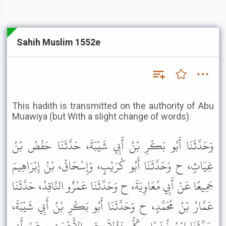
Sahih Muslim 1552e
This hadith is transmitted on the authority of Abu
Muawiya (but With a slight change of words).
وَحَدَّثَنَا أَبُو بَكْرِ بْنُ أَبِي شَيْبَةَ، حَدَّثَنَا حَفْصُ بْنُ
غِيَاثٍ، ح وَحَدَّثَنَا أَبُو كُرَيْبٍ، وَإِسْحَاقُ، بْنُ إِبْرَاهِيمَ
جَمِيعًا عَنْ أَبِي مُعَاوِيَةَ، ح وَحَدَّثَنَا عَمْرٌو النَّاقِدُ، حَدَّثَنَا
عَمَّارُ بْنُ مُحَمَّدٍ، ح وَحَدَّثَنَا أَبُو بَكْرِ بْنُ أَبِي شَيْبَةَ،