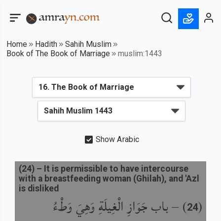
Home
Hadith
Sahih Muslim
Book of The Book of Marriage
muslim:1443
Show Arabic
(
24
) –
It is permissible to have intercourse
with a breastfeeding woman (Ghilah), and 'Azl
is disliked
باب جَوَازِ الْغِيلَةِ وَهِيَ وَطْءُ
) –
(
24