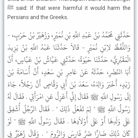
ﷺ said: If that were harmful it would harm the
Persians and the Greeks.
حَدَّثَنِي مُحَمَّدُ بْنُ عَبْدِ اللَّهِ بْنِ نُمَيْرٍ، وَزُهَيْرُ بْنُ حَرْبٍ، -
وَاللَّفْظُ لاِبْنِ نُمَيْرٍ - قَالاَ حَدَّثَنَا عَبْدُ اللَّهِ بْنُ يَزِيدَ
الْمَقْبُرِيُّ، حَدَّثَنَا حَيْوَةُ، حَدَّثَنِي عَيَّاشُ بْنُ عَبَّاسٍ، أَنَّ
أَبَا النَّضْرِ، حَدَّثَهُ عَنْ عَامِرِ بْنِ سَعْدٍ، أَنَّ أُسَامَةَ بْنَ
زَيْدٍ، أَخْبَرَ وَالِدَهُ، سَعْدَ بْنَ أَبِي وَقَّاصٍ أَنَّ رَجُلاً، جَاءَ
إِلَى رَسُولِ اللَّهِ ﷺ فَقَالَ إِنِّي أَعْزِلُ عَنِ امْرَأَتِي . فَقَالَ لَهُ
رَسُولُ اللَّهِ ﷺ " لِمَ تَفْعَلُ ذَلِكَ " . فَقَالَ الرَّجُلُ أُشْفِقُ
عَلَى وَلَدِهَا أَوْ عَلَى أَوْلاَدِهَا . فَقَالَ رَسُولُ اللَّهِ ﷺ " لَوْ
كَانَ ذَلِكَ ضَارًّا ضَرَّ فَارِسَ وَالرُّومَ " . وَقَالَ زُهَيْرٌ فِي