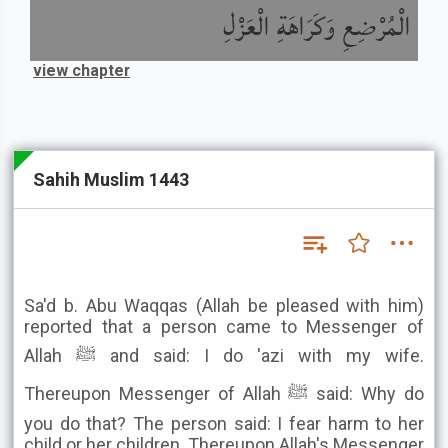
الْمُرْضِعِ وَكَرَاهَةِ الْعَزْلِ
view chapter
Sahih Muslim 1443
Sa'd b. Abu Waqqas (Allah be pleased with him)
reported that a person came to Messenger of
Allah ﷺ and said: I do 'azi with my wife.
Thereupon Messenger of Allah ﷺ said: Why do
you do that? The person said: I fear harm to her
child or her children. Thereupon Allah's Messenger