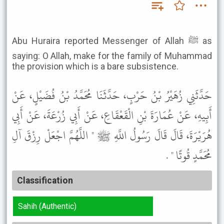
Abu Huraira reported Messenger of Allah ﷺ as
saying: O Allah, make for the family of Muhammad
the provision which is a bare subsistence.
حَدَّثَنِي زُهَيْرُ بْنُ حَرْبٍ، حَدَّثَنَا مُحَمَّدُ بْنُ فُضَيْلٍ، عَنْ
أَبِيهِ، عَنْ عُمَارَةَ بْنِ الْقَعْقَاعِ، عَنْ أَبِي زُرْعَةَ، عَنْ أَبِي
هُرَيْرَةَ، قَالَ قَالَ رَسُولُ اللَّهِ ﷺ " اللَّهُمَّ اجْعَلْ رِزْقَ آلِ
مُحَمَّدٍ قُوتًا " .
Classification
Sahih (Authentic)