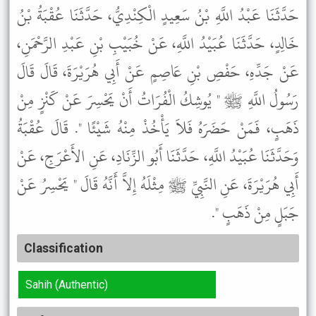
حَدَّثَنَا عَبْدُ اللَّهِ بْنُ سَعِيدٍ الْكِنْدِيُّ، حَدَّثَنَا عُقْبَةُ بْنُ
خَالِدٍ، حَدَّثَنَا عُبَيْدُ اللَّهِ، عَنْ خُبَيْبِ بْنِ عَبْدِ الرَّحْمَنِ،
عَنْ جَدِّهِ، حَفْصِ بْنِ عَاصِمٍ عَنْ أَبِي هُرَيْرَةَ، قَالَ قَالَ
رَسُولُ اللَّهِ ﷺ " يُوشِكُ الْفُرَاتُ أَنْ يَحْسِرَ عَنْ كَنْزٍ مِنْ
ذَهَبٍ، فَمَنْ حَضَرَهُ فَلاَ يَأْخُذْ مِنْهُ شَيْئًا ". قَالَ عُقْبَةُ
وَحَدَّثَنَا عُبَيْدُ اللَّهِ، حَدَّثَنَا أَبُو الزِّنَادِ، عَنِ الأَعْرَجِ، عَنْ
أَبِي هُرَيْرَةَ، عَنِ النَّبِيِّ ﷺ مِثْلَهُ إِلاَّ أَنَّهُ قَالَ " يَحْسِرُ عَنْ
جَبَلٍ مِنْ ذَهَبٍ ".
Classification
Sahih (Authentic)