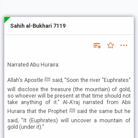
Sahih al-Bukhari 7119
Narrated Abu Huraira:
Allah's Apostle ﷺ said, "Soon the river "Euphrates"
will disclose the treasure (the mountain) of gold,
so whoever will be present at that time should not
take anything of it." Al-A'raj narrated from Abii
Huraira that the Prophet ﷺ said the same but he
said, "It (Euphrates) will uncover a mountain of
gold (under it)."