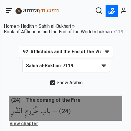
Home
Hadith
Sahih al-Bukhari
Book of Afflictions and the End of the World
bukhari:7119
Show Arabic
(
24
) –
The coming of the Fire
باب خُرُوجِ النَّارِ
) –
(
24
view chapter