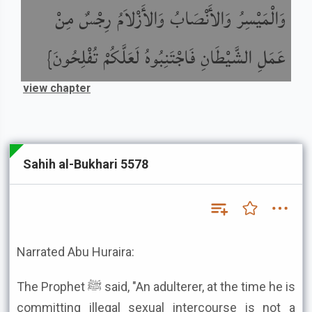
وَالْمَيْسِرُ وَالأَنْصَابُ وَالأَزْلاَمُ رِجْسٌ مِنْ
عَمَلِ الشَّيْطَانِ فَاجْتَنِبُوهُ لَعَلَّكُمْ تُفْلِحُونَ}
view chapter
Sahih al-Bukhari 5578
Narrated Abu Huraira:
The Prophet ﷺ said, "An adulterer, at the time he is
committing illegal sexual intercourse is not a