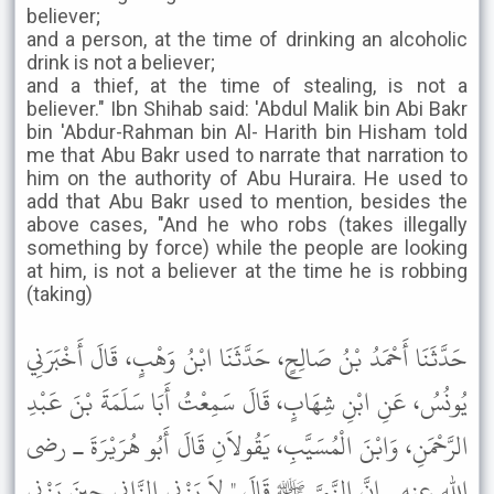
believer;
and a person, at the time of drinking an alcoholic
drink is not a believer;
and a thief, at the time of stealing, is not a
believer." Ibn Shihab said: 'Abdul Malik bin Abi Bakr
bin 'Abdur-Rahman bin Al- Harith bin Hisham told
me that Abu Bakr used to narrate that narration to
him on the authority of Abu Huraira. He used to
add that Abu Bakr used to mention, besides the
above cases, "And he who robs (takes illegally
something by force) while the people are looking
at him, is not a believer at the time he is robbing
(taking)
حَدَّثَنَا أَحْمَدُ بْنُ صَالِحٍ، حَدَّثَنَا ابْنُ وَهْبٍ، قَالَ أَخْبَرَنِي
يُونُسُ، عَنِ ابْنِ شِهَابٍ، قَالَ سَمِعْتُ أَبَا سَلَمَةَ بْنَ عَبْدِ
الرَّحْمَنِ، وَابْنَ الْمُسَيَّبِ، يَقُولاَنِ قَالَ أَبُو هُرَيْرَةَ ـ رضى
الله عنه ـ إِنَّ النَّبِيَّ ﷺ قَالَ " لاَ يَزْنِي الزَّانِي حِينَ يَزْنِي