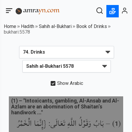
Home
Hadith
Sahih al-Bukhari
Book of Drinks
bukhari:5578
Show Arabic
(
1
) –
"Intoxicants, gambling, Al-Ansab and Al-
Azlam are an abomination of Shaitan‘s
handiwork ..."
بَابُ وَقَوْلُ اللَّهِ تَعَالَى: {إِنَّمَا الْخَمْرُ
) –
(
1