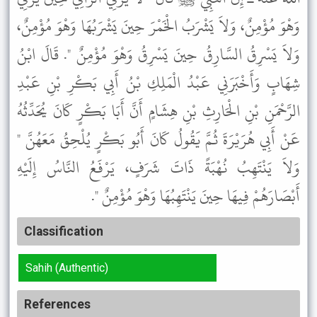
وَهْوَ مُؤْمِنٌ، وَلاَ يَشْرَبُ الْخَمْرَ حِينَ يَشْرَبُهَا وَهْوَ مُؤْمِنٌ،
وَلاَ يَسْرِقُ السَّارِقُ حِينَ يَسْرِقُ وَهْوَ مُؤْمِنٌ ". قَالَ ابْنُ
شِهَابٍ وَأَخْبَرَنِي عَبْدُ الْمَلِكِ بْنُ أَبِي بَكْرِ بْنِ عَبْدِ
الرَّحْمَنِ بْنِ الْحَارِثِ بْنِ هِشَامٍ أَنَّ أَبَا بَكْرٍ كَانَ يُحَدِّثُهُ
عَنْ أَبِي هُرَيْرَةَ ثُمَّ يَقُولُ كَانَ أَبُو بَكْرٍ يُلْحِقُ مَعَهُنَّ "
وَلاَ يَنْتَهِبُ نُهْبَةً ذَاتَ شَرَفٍ، يَرْفَعُ النَّاسُ إِلَيْهِ
أَبْصَارَهُمْ فِيهَا حِينَ يَنْتَهِبُهَا وَهْوَ مُؤْمِنٌ ".
Classification
Sahih (Authentic)
References