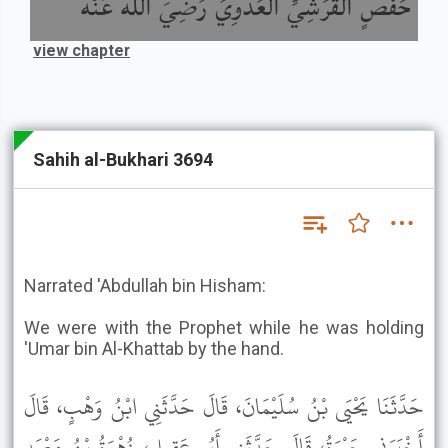
حَفْصٍ الْقُرَشِيِّ الْعَدَوِيِّ رَضِيَ اللَّهُ عَنْهُ
view chapter
Sahih al-Bukhari 3694
Narrated 'Abdullah bin Hisham:
We were with the Prophet while he was holding
'Umar bin Al-Khattab by the hand.
حَدَّثَنَا يَحْيَى بْنُ سُلَيْمَانَ، قَالَ حَدَّثَنِي ابْنُ وَهْبٍ، قَالَ
أَخْبَرَنِي حَيْوَةُ، قَالَ حَدَّثَنِي أَبُو عَقِيلٍ، زُهْرَةُ بْنُ مَعْبَدٍ