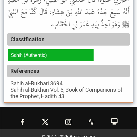
أَنَّهُ سَمِعَ جَدَّهُ عَبْدَ اللَّهِ بْنَ هِشَامٍ، قَالَ كُنَّا مَعَ النَّبِيِّ
ﷺ وَهْوَ آخِذٌ بِيَدِ عُمَرَ بْنِ الْخَطَّابِ.
Classification
Sahih (Authentic)
References
Sahih al-Bukhari
3694
Sahih al-Bukhari
Vol. 5, Book of Companions of
the Prophet, Hadith 43
© 2014-
2026
Amrayn.com