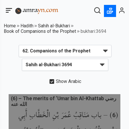
Home
Hadith
Sahih al-Bukhari
Book of Companions of the Prophet
bukhari:3694
Show Arabic
(
6
) –
The merits of ‘Umar bin Al-Khattab رضي
الله عنه
باب مَنَاقِبُ عُمَرَ بْنِ الْخَطَّابِ أَبِي
) –
(
6