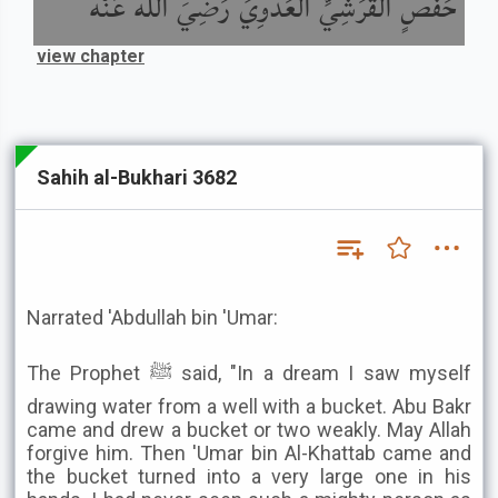
حَفْصٍ الْقُرَشِيِّ الْعَدَوِيِّ رَضِيَ اللَّهُ عَنْهُ
view chapter
Sahih al-Bukhari 3682
Narrated 'Abdullah bin 'Umar:
The Prophet ﷺ said, "In a dream I saw myself
drawing water from a well with a bucket. Abu Bakr
came and drew a bucket or two weakly. May Allah
forgive him. Then 'Umar bin Al-Khattab came and
the bucket turned into a very large one in his