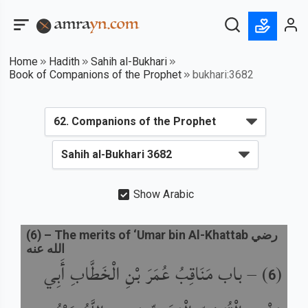
Home
Hadith
Sahih al-Bukhari
Book of Companions of the Prophet
bukhari:3682
Show Arabic
(
6
) –
The merits of ‘Umar bin Al-Khattab رضي
الله عنه
باب مَنَاقِبُ عُمَرَ بْنِ الْخَطَّابِ أَبِي
) –
(
6