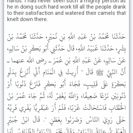
hands. I had never seen such a mighty person as
he in doing such hard work till all the people drank
to their satisfaction and watered their camels that
knelt down there.
حَدَّثَنَا مُحَمَّدُ بْنُ عَبْدِ اللَّهِ بْنِ نُمَيْرٍ، حَدَّثَنَا مُحَمَّدُ بْنُ
بِشْرٍ، حَدَّثَنَا عُبَيْدُ اللَّهِ، قَالَ حَدَّثَنِي أَبُو بَكْرِ بْنُ سَالِمٍ،
عَنْ سَالِمٍ، عَنْ عَبْدِ اللَّهِ بْنِ عُمَرَ ـ رضى الله عنهما ـ
أَنَّ النَّبِيَّ ﷺ قَالَ " أُرِيتُ فِي الْمَنَامِ أَنِّي أَنْزِعُ بِدَلْوِ
بَكْرَةٍ عَلَى قَلِيبٍ، فَجَاءَ أَبُو بَكْرٍ فَنَزَعَ ذَنُوبًا أَوْ
ذَنُوبَيْنِ نَزْعًا ضَعِيفًا، وَاللَّهُ يَغْفِرُ لَهُ، ثُمَّ جَاءَ عُمَرُ بْنُ
الْخَطَّابِ فَاسْتَحَالَتْ غَرْبًا، فَلَمْ أَرَ عَبْقَرِيًّا يَفْرِي فَرِيَّهُ
حَتَّى رَوِيَ النَّاسُ وَضَرَبُوا بِعَطَنٍ ". قَالَ ابْنُ جُبَيْرٍ
الْعَبْقَرِيُّ عِتَاقُ الزَّرَابِيِّ. وَقَالَ يَحْيَى الزَّرَابِيُّ الطَّنَافِسُ لَهَا