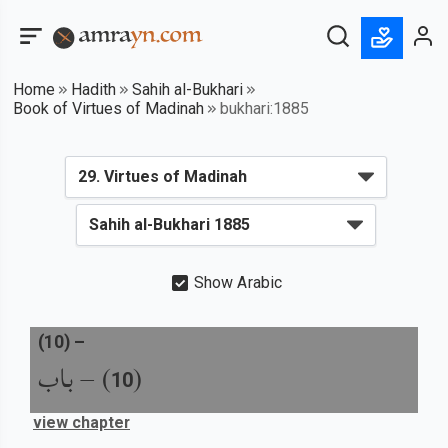
Home
Hadith
Sahih al-Bukhari
Book of Virtues of Madinah
bukhari:1885
Show Arabic
(
10
) –
باب
) –
(
10
view chapter