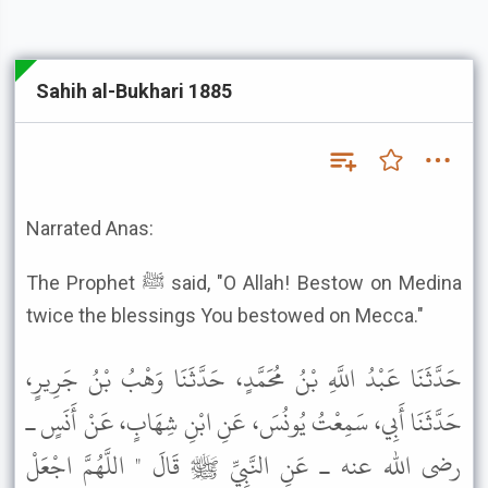
Sahih al-Bukhari 1885
Narrated Anas:
The Prophet ﷺ said, "O Allah! Bestow on Medina
twice the blessings You bestowed on Mecca."
حَدَّثَنَا عَبْدُ اللَّهِ بْنُ مُحَمَّدٍ، حَدَّثَنَا وَهْبُ بْنُ جَرِيرٍ،
حَدَّثَنَا أَبِي، سَمِعْتُ يُونُسَ، عَنِ ابْنِ شِهَابٍ، عَنْ أَنَسٍ ـ
رضى الله عنه ـ عَنِ النَّبِيِّ ﷺ قَالَ " اللَّهُمَّ اجْعَلْ