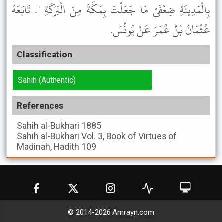
بِالْمَدِينَةِ ضِعْفَىْ مَا جَعَلْتَ بِمَكَّةَ مِنَ الْبَرَكَةِ ". تَابَعَهُ
عُثْمَانُ بْنُ عُمَرَ عَنْ يُونُسَ.
Classification
Sahih (Authentic)
References
Sahih al-Bukhari
1885
Sahih al-Bukhari
Vol. 3, Book of Virtues of
Madinah, Hadith 109
© 2014-
2026
Amrayn.com