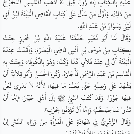
عَلَيْهِ بِالْكِتَابِ إِنَّهُ زُورٌ. قِيلَ لَهُ اذْهَبْ فَالْتَمِسِ الْمَخْرَجَ
مِنْ ذَلِكَ. وَأَوَّلُ مَنْ سَأَلَ عَلَى كِتَابِ الْقَاضِي الْبَيِّنَةَ ابْنُ أَبِي
لَيْلَى وَسَوَّارُ بْنُ عَبْدِ اللَّهِ.
وَقَالَ لَنَا أَبُو نُعَيْمٍ حَدَّثَنَا عُبَيْدُ اللَّهِ بْنُ مُحْرِزٍ جِئْتُ
بِكِتَابٍ مِنْ مُوسَى بْنِ أَنَسٍ قَاضِي الْبَصْرَةِ، وَأَقَمْتُ عِنْدَهُ
الْبَيِّنَةَ أَنَّ لِي عِنْدَ فُلاَنٍ كَذَا وَكَذَا، وَهْوَ بِالْكُوفَةِ، وَجِئْتُ بِهِ
الْقَاسِمَ بْنَ عَبْدِ الرَّحْمَنِ فَأَجَازَهُ. وَكَرِهَ الْحَسَنُ وَأَبُو قِلاَبَةَ أَنْ
يَشْهَدَ عَلَى وَصِيَّةٍ حَتَّى يَعْلَمَ مَا فِيهَا، لأَنَّهُ لاَ يَدْرِي لَعَلَّ
فِيهَا جَوْرًا. وَقَدْ كَتَبَ النَّبِيُّ ﷺ إِلَى أَهْلِ خَيْبَرَ: «إِمَّا أَنْ
تَدُوا صَاحِبَكُمْ، وَإِمَّا أَنْ تُؤْذِنُوا بِحَرْبٍ».
وَقَالَ الزُّهْرِيُّ فِي شَهَادَةٍ عَلَى الْمَرْأَةِ مِنْ وَرَاءِ السِّتْرِ إِنْ
عَرَفْتَهَا فَاشْهَدْ، وَإِلاَّ فَلاَ تَشْهَدْ.