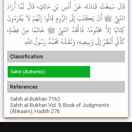
قَالَ سَمِعْتُ قَتَادَةَ، عَنْ أَنَسِ بْنِ مَالِكٍ، قَالَ لَمَّا أَرَادَ
النَّبِيُّ ﷺ أَنْ يَكْتُبَ إِلَى الرُّومِ قَالُوا إِنَّهُمْ لاَ يَقْرَءُونَ
كِتَابًا إِلاَّ مَخْتُومًا. فَاتَّخَذَ النَّبِيُّ ﷺ خَاتَمًا مِنْ فِضَّةٍ،
كَأَنِّي أَنْظُرُ إِلَى وَبِيصِهِ، وَنَقْشُهُ مُحَمَّدٌ رَسُولُ اللَّهِ.
Classification
Sahih (Authentic)
References
Sahih al-Bukhari
7162
Sahih al-Bukhari
Vol. 9, Book of Judgments
(Ahkaam), Hadith 276