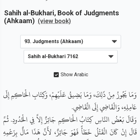
Sahih al-Bukhari
, Book of
Judgments
(Ahkaam)
(view book)
Show Arabic
وَمَا يَجُوزُ مِنْ ذَلِكَ، وَمَا يَضِيقُ عَلَيْهِمْ، وَكِتَابِ الْحَاكِمِ إِلَى
عَامِلِهِ، وَالْقَاضِي إِلَى الْقَاضِي.
وَقَالَ بَعْضُ النَّاسِ كِتَابُ الْحَاكِمِ جَائِزٌ إِلاَّ فِي الْحُدُودِ. ثُمَّ
قَالَ إِنْ كَانَ الْقَتْلُ خَطَأً فَهْوَ جَائِزٌ، لأَنَّ هَذَا مَالٌ بِزَعْمِهِ