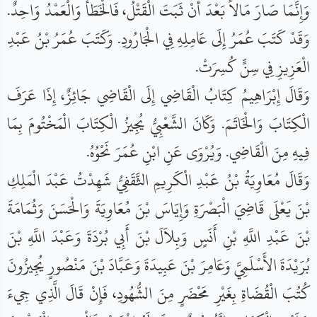
وَإِنَّمَا صَارَ مَالاً بَعْدَ أَنْ ثَبَتَ الْقَتْلُ، فَالْخَطَأُ وَالْعَمْدُ وَاحِدٌ.
وَقَدْ كَتَبَ عُمَرُ إِلَى عَامِلِهِ فِي الْجَارُودِ. وَكَتَبَ عُمَرُ بْنُ عَبْدِ
الْعَزِيزِ فِي سِنٍّ كُسِرَتْ.
وَقَالَ إِبْرَاهِيمُ كِتَابُ الْقَاضِي إِلَى الْقَاضِي جَائِزٌ، إِذَا عَرَفَ
الْكِتَابَ وَالْخَاتَمَ. وَكَانَ الشَّعْبِيُّ يُجِيزُ الْكِتَابَ الْمَخْتُومَ بِمَا
فِيهِ مِنَ الْقَاضِي. وَيُرْوَى عَنِ ابْنِ عُمَرَ نَحْوُهُ.
وَقَالَ مُعَاوِيَةُ بْنُ عَبْدِ الْكَرِيمِ الثَّقَفِيُّ شَهِدْتُ عَبْدَ الْمَلِكِ
بْنَ يَعْلَى قَاضِيَ الْبَصْرَةِ وَإِيَاسَ بْنَ مُعَاوِيَةَ وَالْحَسَنَ وَثُمَامَةَ
بْنَ عَبْدِ اللَّهِ بْنِ أَنَسٍ وَبِلاَلَ بْنَ أَبِي بُرْدَةَ وَعَبْدَ اللَّهِ بْنَ
بُرَيْدَةَ الأَسْلَمِيَّ وَعَامِرَ بْنَ عَبِيدَةَ وَعَبَّادَ بْنَ مَنْصُورٍ يُجِيزُونَ
كُتُبَ الْقُضَاةِ بِغَيْرِ مَحْضَرٍ مِنَ الشُّهُودِ، فَإِنْ قَالَ الَّذِي جِيءَ