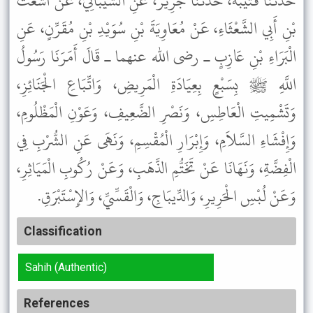
حَدَّثَنَا قُتَيْبَةُ، حَدَّثَنَا جَرِيرٌ، عَنِ الشَّيْبَانِيِّ، عَنْ أَشْعَثَ
بْنِ أَبِي الشَّعْثَاءِ، عَنْ مُعَاوِيَةَ بْنِ سُوَيْدِ بْنِ مُقَرِّنٍ، عَنِ
الْبَرَاءِ بْنِ عَازِبٍ ـ رضى الله عنهما ـ قَالَ أَمَرَنَا رَسُولُ
اللَّهِ ﷺ بِسَبْعٍ بِعِيَادَةِ الْمَرِيضِ، وَاتِّبَاعِ الْجَنَائِزِ،
وَتَشْمِيتِ الْعَاطِسِ، وَنَصْرِ الضَّعِيفِ، وَعَوْنِ الْمَظْلُومِ،
وَإِفْشَاءِ السَّلاَمِ، وَإِبْرَارِ الْمُقْسِمِ، وَنَهَى عَنِ الشُّرْبِ فِي
الْفِضَّةِ، وَنَهَانَا عَنْ تَخَتُّمِ الذَّهَبِ، وَعَنْ رُكُوبِ الْمَيَاثِرِ،
وَعَنْ لُبْسِ الْحَرِيرِ، وَالدِّيبَاجِ، وَالْقَسِّيِّ، وَالإِسْتَبْرَقِ.
Classification
Sahih (Authentic)
References