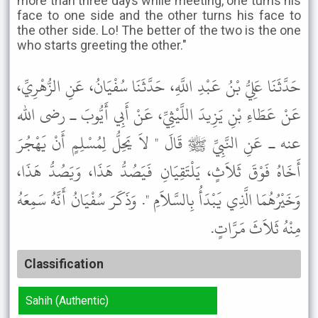
more than three days while meeting, one turns his
face to one side and the other turns his face to
the other side. Lo! The better of the two is the one
who starts greeting the other."
حَدَّثَنَا عَلِيُّ بْنُ عَبْدِ اللَّهِ، حَدَّثَنَا سُفْيَانُ، عَنِ الزُّهْرِيِّ،
عَنْ عَطَاءِ بْنِ يَزِيدَ اللَّيْثِيِّ، عَنْ أَبِي أَيُّوبَ ـ رضى الله
عنه ـ عَنِ النَّبِيِّ ﷺ قَالَ " لاَ يَحِلُّ لِمُسْلِمٍ أَنْ يَهْجُرَ
أَخَاهُ فَوْقَ ثَلاَثٍ، يَلْتَقِيَانِ فَيَصُدُّ هَذَا، وَيَصُدُّ هَذَا،
وَخَيْرُهُمَا الَّذِي يَبْدَأُ بِالسَّلاَمِ ". وَذَكَرَ سُفْيَانُ أَنَّهُ سَمِعَهُ
مِنْهُ ثَلاَثَ مَرَّاتٍ.
Classification
Sahih (Authentic)