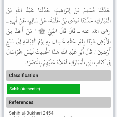
حَدَّثَنَا مُسْلِمُ بْنُ إِبْرَاهِيمَ، حَدَّثَنَا عَبْدُ اللَّهِ بْنُ
الْمُبَارَكِ، حَدَّثَنَا مُوسَى بْنُ عُقْبَةَ، عَنْ سَالِمٍ، عَنْ أَبِيهِ ـ
رضى الله عنه ـ قَالَ قَالَ النَّبِيُّ ﷺ " مَنْ أَخَذَ مِنَ
الأَرْضِ شَيْئًا بِغَيْرِ حَقِّهِ خُسِفَ بِهِ يَوْمَ الْقِيَامَةِ إِلَى سَبْعِ
أَرَضِينَ ". قَالَ أَبُو عَبْدِ اللَّهِ هَذَا الْحَدِيثُ لَيْسَ بِخُرَاسَانَ
فِي كِتَابِ ابْنِ الْمُبَارَكِ، أَمْلاَهُ عَلَيْهِمْ بِالْبَصْرَةِ.
Classification
Sahih (Authentic)
References
Sahih al-Bukhari
2454