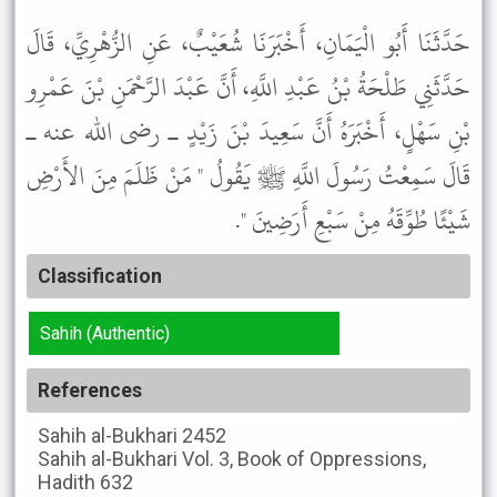
حَدَّثَنَا أَبُو الْيَمَانِ، أَخْبَرَنَا شُعَيْبٌ، عَنِ الزُّهْرِيِّ، قَالَ
حَدَّثَنِي طَلْحَةُ بْنُ عَبْدِ اللَّهِ، أَنَّ عَبْدَ الرَّحْمَنِ بْنَ عَمْرِو
بْنِ سَهْلٍ، أَخْبَرَهُ أَنَّ سَعِيدَ بْنَ زَيْدٍ ـ رضى الله عنه ـ
قَالَ سَمِعْتُ رَسُولَ اللَّهِ ﷺ يَقُولُ " مَنْ ظَلَمَ مِنَ الأَرْضِ
شَيْئًا طُوِّقَهُ مِنْ سَبْعِ أَرَضِينَ ".
Classification
Sahih (Authentic)
References
Sahih al-Bukhari
2452
Sahih al-Bukhari
Vol. 3, Book of Oppressions,
Hadith 632