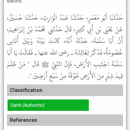
earths."
حَدَّثَنَا أَبُو مَعْمَرٍ، حَدَّثَنَا عَبْدُ الْوَارِثِ، حَدَّثَنَا حُسَيْنٌ،
عَنْ يَحْيَى بْنِ أَبِي كَثِيرٍ، قَالَ حَدَّثَنِي مُحَمَّدُ بْنُ إِبْرَاهِيمَ،
أَنَّ أَبَا سَلَمَةَ، حَدَّثَهُ أَنَّهُ، كَانَتْ بَيْنَهُ وَبَيْنَ أُنَاسٍ
خُصُومَةٌ، فَذَكَرَ لِعَائِشَةَ ـ رضى الله عنها ـ فَقَالَتْ يَا أَبَا
سَلَمَةَ اجْتَنِبِ الأَرْضَ، فَإِنَّ النَّبِيَّ ﷺ قَالَ " مَنْ ظَلَمَ
قِيدَ شِبْرٍ مِنَ الأَرْضِ طُوِّقَهُ مِنْ سَبْعِ أَرَضِينَ ".
Classification
Sahih (Authentic)
References