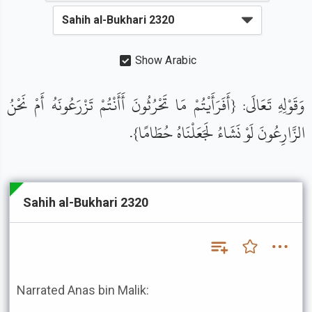
Show Arabic
وَقَوْلِهِ تَعَالَى: {أَفَرَأَيْتُمْ مَا تَحْرُثُونَ أَأَنْتُمْ تَزْرَعُونَهُ أَمْ نَحْنُ
الزَّارِعُونَ لَوْ نَشَاءُ لَجَعَلْنَاهُ حُطَامًا}.
Sahih al-Bukhari 2320
Narrated Anas bin Malik: