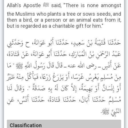
Allah's Apostle ﷺ said, "There is none amongst
the Muslims who plants a tree or sows seeds, and
then a bird, or a person or an animal eats from it,
but is regarded as a charitable gift for him."
حَدَّثَنَا قُتَيْبَةُ بْنُ سَعِيدٍ، حَدَّثَنَا أَبُو عَوَانَةَ، ح وَحَدَّثَنِي
عَبْدُ الرَّحْمَنِ بْنُ الْمُبَارَكِ، حَدَّثَنَا أَبُو عَوَانَةَ، عَنْ قَتَادَةَ،
عَنْ أَنَسٍ ـ رضى الله عنه ـ قَالَ قَالَ رَسُولُ اللَّهِ ﷺ " مَا
مِنْ مُسْلِمٍ يَغْرِسُ غَرْسًا، أَوْ يَزْرَعُ زَرْعًا، فَيَأْكُلُ مِنْهُ طَيْرٌ
أَوْ إِنْسَانٌ أَوْ بَهِيمَةٌ، إِلاَّ كَانَ لَهُ بِهِ صَدَقَةٌ ". وَقَالَ لَنَا
مُسْلِمٌ حَدَّثَنَا أَبَانُ، حَدَّثَنَا قَتَادَةُ، حَدَّثَنَا أَنَسٌ، عَنِ
النَّبِيِّ ﷺ.
Classification