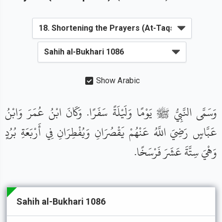
Show Arabic
وَسَمَّى النَّبِيُّ ﷺ يَوْمًا وَلَيْلَةً سَفَرًا. وَكَانَ ابْنُ عُمَرَ وَابْنُ
عَبَّاسٍ رَضِيَ اللَّهُ عَنْهُمْ يَقْصُرَانِ وَيُفْطِرَانِ فِي أَرْبَعَةِ بُرُدٍ
وَهْيَ سِتَّةَ عَشَرَ فَرْسَخًا.
Sahih al-Bukhari 1086