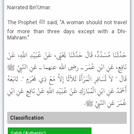
Narrated Ibn'Umar:
The Prophet ﷺ said, "A woman should not travel
for more than three days except with a Dhi-
Mahram."
حَدَّثَنَا مُسَدَّدٌ، قَالَ حَدَّثَنَا يَحْيَى، عَنْ عُبَيْدِ اللَّهِ، عَنْ
نَافِعٍ، عَنِ ابْنِ عُمَرَ ـ رضى الله عنهما ـ عَنِ النَّبِيِّ ﷺ
قَالَ " لاَ تُسَافِرِ الْمَرْأَةُ ثَلاَثًا إِلاَّ مَعَ ذِي مَحْرَمٍ ". تَابَعَهُ
أَحْمَدُ عَنِ ابْنِ الْمُبَارَكِ عَنْ عُبَيْدِ اللَّهِ عَنْ نَافِعٍ عَنِ ابْنِ
عُمَرَ عَنِ النَّبِيِّ ﷺ.
Classification
Sahih (Authentic)