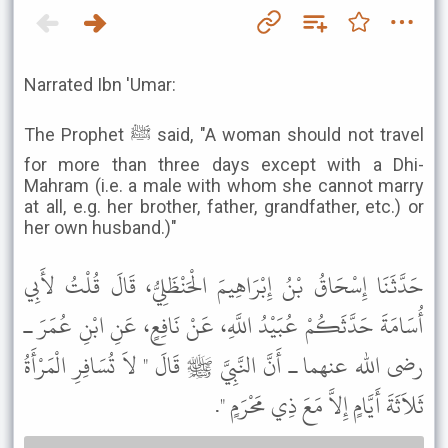
Narrated Ibn 'Umar:
The Prophet ﷺ said, "A woman should not travel
for more than three days except with a Dhi-
Mahram (i.e. a male with whom she cannot marry
at all, e.g. her brother, father, grandfather, etc.) or
her own husband.)"
حَدَّثَنَا إِسْحَاقُ بْنُ إِبْرَاهِيمَ الْحَنْظَلِيُّ، قَالَ قُلْتُ لأَبِي
أُسَامَةَ حَدَّثَكُمْ عُبَيْدُ اللَّهِ، عَنْ نَافِعٍ، عَنِ ابْنِ عُمَرَ ـ
رضى الله عنهما ـ أَنَّ النَّبِيَّ ﷺ قَالَ " لاَ تُسَافِرِ الْمَرْأَةُ
ثَلاَثَةَ أَيَّامٍ إِلاَّ مَعَ ذِي مَحْرَمٍ ".