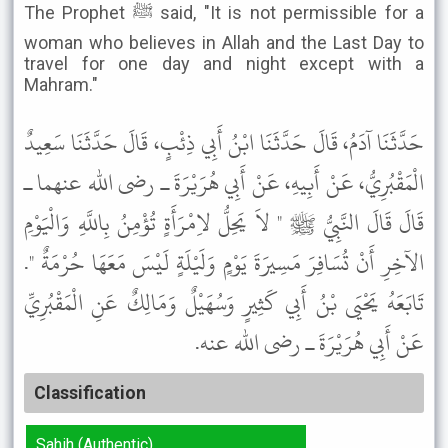
The Prophet ﷺ said, "It is not permissible for a
woman who believes in Allah and the Last Day to
travel for one day and night except with a
Mahram."
حَدَّثَنَا آدَمُ، قَالَ حَدَّثَنَا ابْنُ أَبِي ذِئْبٍ، قَالَ حَدَّثَنَا سَعِيدٌ
الْمَقْبُرِيُّ، عَنْ أَبِيهِ، عَنْ أَبِي هُرَيْرَةَ ـ رضى الله عنهما ـ
قَالَ قَالَ النَّبِيُّ ﷺ " لاَ يَحِلُّ لاِمْرَأَةٍ تُؤْمِنُ بِاللَّهِ وَالْيَوْمِ
الآخِرِ أَنْ تُسَافِرَ مَسِيرَةَ يَوْمٍ وَلَيْلَةٍ لَيْسَ مَعَهَا حُرْمَةٌ ".
تَابَعَهُ يَحْيَى بْنُ أَبِي كَثِيرٍ وَسُهَيْلٌ وَمَالِكٌ عَنِ الْمَقْبُرِيِّ
عَنْ أَبِي هُرَيْرَةَ ـ رضى الله عنه.
Classification
Sahih (Authentic)