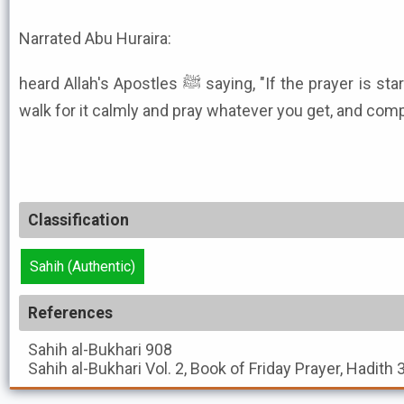
Narrated Abu Huraira:
heard Allah's Apostles ﷺ saying, "If the prayer is started do not run for it but just
walk for it calmly and pray whatever you get, and com
Classification
Sahih (Authentic)
References
Sahih al-Bukhari
908
Sahih al-Bukhari
Vol. 2, Book of Friday Prayer, Hadith 