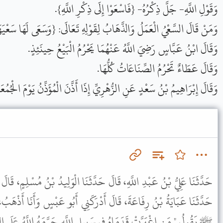
وَقَوْلِ اللَّهِ- جَلَّ ذِكْرُهُ- {فَاسْعَوْا إِلَى ذِكْرِ اللَّهِ}.
وَمَنْ قَالَ السَّعْيُ الْعَمَلُ وَالذَّهَابُ لِقَوْلِهِ تَعَالَى: {وَسَعَى لَهَا سَعْي}.
وَقَالَ ابْنُ عَبَّاسٍ رَضِيَ اللَّهُ عَنْهُمَا يَحْرُمُ الْبَيْعُ حِينَئِذٍ.
وَقَالَ عَطَاءٌ تَحْرُمُ الصِّنَاعَاتُ كُلُّهَا.
وَقَالَ إِبْرَاهِيمُ بْنُ سَعْدٍ عَنِ الزُّهْرِيِّ إِذَا أَذَّنَ الْمُؤَذِّنُ يَوْمَ الْجُمُع.
حَدَّثَنَا عَلِيُّ بْنُ عَبْدِ اللَّهِ، قَالَ حَدَّثَنَا الْوَلِيدُ بْنُ مُسْلِمٍ، قَالَ
حَدَّثَنَا عَبَايَةُ بْنُ رِفَاعَةَ، قَالَ أَدْرَكَنِي أَبُو عَبْسٍ وَأَنَا أَذْهَبُ، 
ﷺ يَقُولُ " مَنِ اغْبَرَّتْ قَدَمَاهُ فِي سَبِيلِ اللَّهِ حَرَّمَهُ اللَّهُ عَلَى  ".