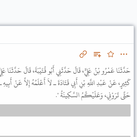
حَدَّثَنَا عَمْرُو بْنُ عَلِيٍّ، قَالَ حَدَّثَنِي أَبُو قُتَيْبَةَ، قَالَ حَدَّثَنَا عَلِ
كَثِيرٍ، عَنْ عَبْدِ اللَّهِ بْنِ أَبِي قَتَادَةَ ـ لاَ أَعْلَمُهُ إِلاَّ عَنْ أَبِي
حَتَّى تَرَوْنِي، وَعَلَيْكُمُ السَّكِينَةُ ".