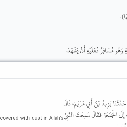
َهَا
َةِ وَهْوَ مُسَافِرٌ فَعَلَيْهِ أَنْ يَشْهَدَ
 حَدَّثَنَا يَزِيدُ بْنُ أَبِي مَرْيَمَ، قَالَ
إِلَى الْجُمُعَةِ فَقَالَ سَمِعْتُ النَّبِيَّ
covered with dust in Allah's
النَّارِ