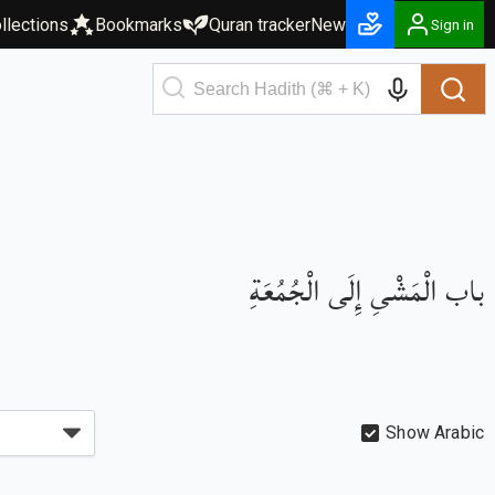
llections
Bookmarks
Quran tracker
New
Sign in
باب الْمَشْىِ إِلَى الْجُمُعَةِ
Show Arabic