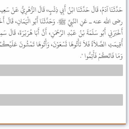
حَدَّثَنَا آدَمُ، قَالَ حَدَّثَنَا ابْنُ أَبِي ذِئْبٍ، قَالَ الزُّهْرِيُّ عَنْ سَعِيد
رضى الله عنه ـ عَنِ النَّبِيِّ ﷺ. وَحَدَّثَنَا أَبُو الْيَمَانِ، قَالَ أَخْبَ
أَخْبَرَنِي أَبُو سَلَمَةَ بْنُ عَبْدِ الرَّحْمَنِ، أَنَّ أَبَا هُرَيْرَةَ، قَالَ 
أُقِيمَتِ الصَّلاَةُ فَلاَ تَأْتُوهَا تَسْعَوْنَ، وَأْتُوهَا تَمْشُونَ عَلَيْكُمُ،
وَمَا فَاتَكُمْ فَأَتِمُّوا ".