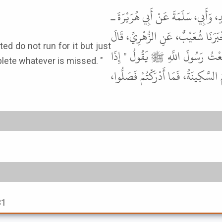
ٍ، وَأَبِي، سَلَمَةَ عَنْ أَبِي هُرَيْرَةَ ـ
رَنَا شُعَيْبٌ، عَنِ الزُّهْرِيِّ، قَالَ
سَمِعْتُ رَسُولَ اللَّهِ ﷺ يَقُولُ " إِذَا
plete whatever is missed. "
 السَّكِينَةُ، فَمَا أَدْرَكْتُمْ فَصَلُّوا
31