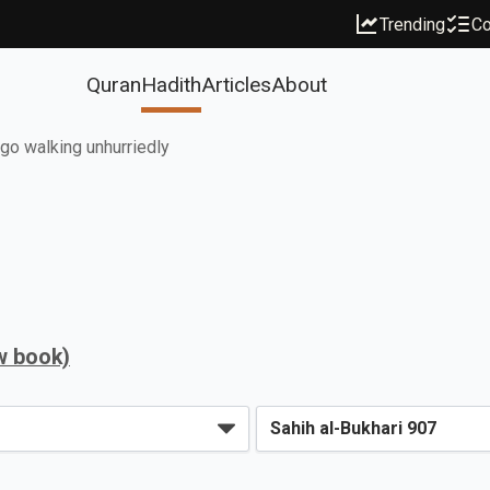
Trending
Co
Quran
Hadith
Articles
About
 go walking unhurriedly
w book)