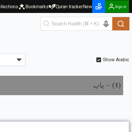
llections
Bookmarks
Quran tracker
New
Sign in
Show Arabic
باب
) –
(
1