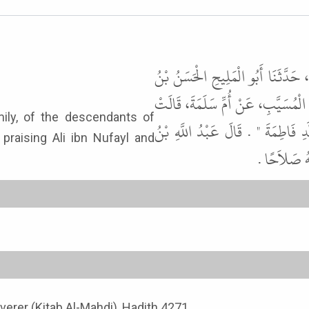
ُّ، حَدَّثَنَا أَبُو الْمَلِيحِ الْحَسَنُ بْنُ
الْمُسَيَّبِ، عَنْ أُمِّ سَلَمَةَ، قَالَتْ
فَاطِمَةَ " . قَالَ عَبْدُ اللَّهِ بْنُ
 praising Ali ibn Nufayl and
ِنْهُ صَلاَحًا
verer (Kitab Al-Mahdi), Hadith 4271