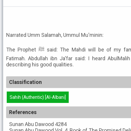
Narrated Umm Salamah, Ummul Mu'minin:
The Prophet ﷺ said: The Mahdi will be of my family, of the descendants of
Fatimah. Abdullah ibn Ja'far said: I heard AbulMalih
describing his good qualities.
Classification
Sahih (Authentic) [Al-Albani]
References
Sunan Abu Dawood
4284
Sunan Abu Dawood
Vol. 4, Book of The Promised Deli