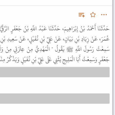
حَدَّثَنَا أَحْمَدُ بْنُ إِبْرَاهِيمَ، حَدَّثَنَا عَبْدُ اللَّهِ بْنُ جَعْفَرٍ الرَّقِّي
عُمَرَ، عَنْ زِيَادِ بْنِ بَيَانٍ، عَنْ عَلِيِّ بْنِ نُفَيْلٍ، عَنْ سَعِيدِ بْنِ 
سَمِعْتُ رَسُولَ اللَّهِ ﷺ يَقُولُ " الْمَهْدِيُّ مِنْ عِتْرَتِي مِنْ وَلَدِ 
جَعْفَرٍ وَسَمِعْتُ أَبَا الْمَلِيحِ يُثْنِي عَلَى عَلِيِّ بْنِ نُفَيْلٍ وَيَذْكُرُ م .