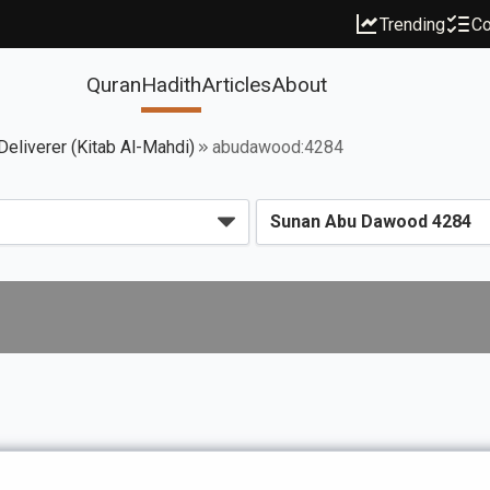
Trending
Co
Quran
Hadith
Articles
About
eliverer (Kitab Al-Mahdi)
abudawood:4284