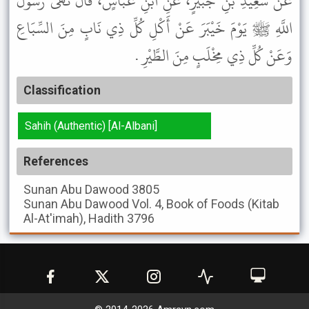
عَنْ سَعِيدِ بْنِ جُبَيْرٍ، عَنِ ابْنِ عَبَّاسٍ، قَالَ نَهَى رَسُولُ
اللَّهِ ﷺ يَوْمَ خَيْبَرَ عَنْ أَكْلِ كُلِّ ذِي نَابٍ مِنَ السِّبَاعِ
وَعَنْ كُلِّ ذِي مِخْلَبٍ مِنَ الطَّيْرِ .
Classification
Sahih (Authentic) [Al-Albani]
References
Sunan Abu Dawood
3805
Sunan Abu Dawood
Vol. 4, Book of Foods (Kitab
Al-At'imah), Hadith 3796