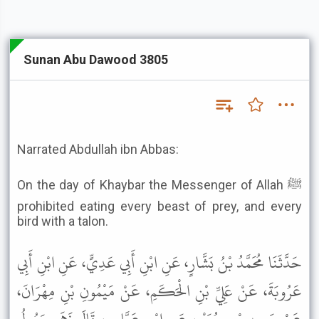
Sunan Abu Dawood 3805
Narrated Abdullah ibn Abbas:
On the day of Khaybar the Messenger of Allah ﷺ
prohibited eating every beast of prey, and every
bird with a talon.
حَدَّثَنَا مُحَمَّدُ بْنُ بَشَّارٍ، عَنِ ابْنِ أَبِي عَدِيٍّ، عَنِ ابْنِ أَبِي
عَرُوبَةَ، عَنْ عَلِيِّ بْنِ الْحَكَمِ، عَنْ مَيْمُونِ بْنِ مِهْرَانَ،