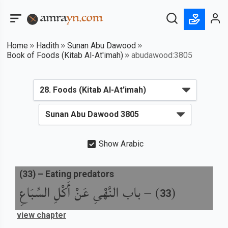
Home
Hadith
Sunan Abu Dawood
Book of Foods (Kitab Al-At'imah)
abudawood:3805
Show Arabic
(
33
) –
Eating predators
باب النَّهْىِ عَنْ أَكْلِ السِّبَاعِ
) –
(
33
view chapter