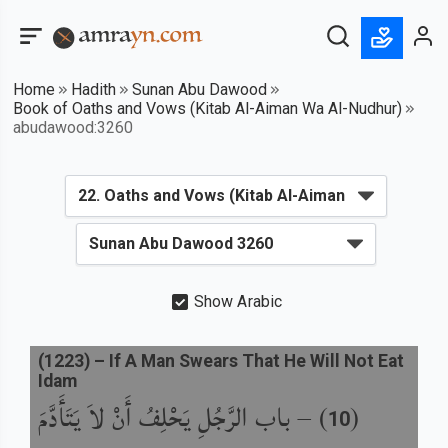
Home
Hadith
Sunan Abu Dawood
Book of Oaths and Vows (Kitab Al-Aiman Wa Al-Nudhur)
abudawood:3260
Show Arabic
(
1223
) –
If A Man Swears That He Will Not Eat
Idam
باب الرَّجُلِ يَحْلِفُ أَنْ لاَ يَتَأَدَّمَ
) –
(
10