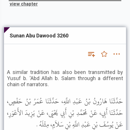
view chapter
Sunan Abu Dawood 3260
A similar tradition has also been transmitted by
Yusuf b. 'Abd Allah b. Salam through a different
chain of narrators.
حَدَّثَنَا هَارُونُ بْنُ عَبْدِ اللَّهِ، حَدَّثَنَا عُمَرُ بْنُ حَفْصٍ،
حَدَّثَنَا أَبِي، عَنْ مُحَمَّدِ بْنِ أَبِي يَحْيَى، عَنْ يَزِيدَ الأَعْوَرِ،
عَنْ يُوسُفَ بْنِ عَبْدِ اللَّهِ بْنِ سَلاَمٍ، مِثْلَهُ .