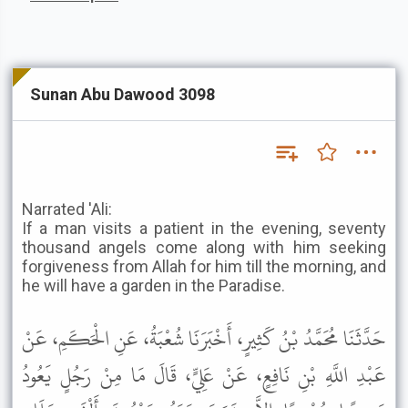
Sunan Abu Dawood 3098
Narrated 'Ali:
If a man visits a patient in the evening, seventy
thousand angels come along with him seeking
forgiveness from Allah for him till the morning, and
he will have a garden in the Paradise.
حَدَّثَنَا مُحَمَّدُ بْنُ كَثِيرٍ، أَخْبَرَنَا شُعْبَةُ، عَنِ الْحَكَمِ، عَنْ
عَبْدِ اللَّهِ بْنِ نَافِعٍ، عَنْ عَلِيٍّ، قَالَ مَا مِنْ رَجُلٍ يَعُودُ