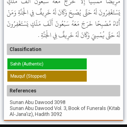
مَرِيضًا مُمْسِيًا إِلاَّ خَرَجَ مَعَهُ سَبْعُونَ أَلْفَ مَلَكٍ
يَسْتَغْفِرُونَ لَهُ حَتَّى يُصْبِحَ وَكَانَ لَهُ خَرِيفٌ فِي الْجَنَّةِ وَمَنْ
أَتَاهُ مُصْبِحًا خَرَجَ مَعَهُ سَبْعُونَ أَلْفَ مَلَكٍ يَسْتَغْفِرُونَ
لَهُ حَتَّى يُمْسِيَ وَكَانَ لَهُ خَرِيفٌ فِي الْجَنَّةِ .
Classification
Sahih (Authentic)
Mauquf (Stopped)
References
Sunan Abu Dawood
3098
Sunan Abu Dawood
Vol. 3, Book of Funerals (Kitab
Al-Jana'iz), Hadith 3092