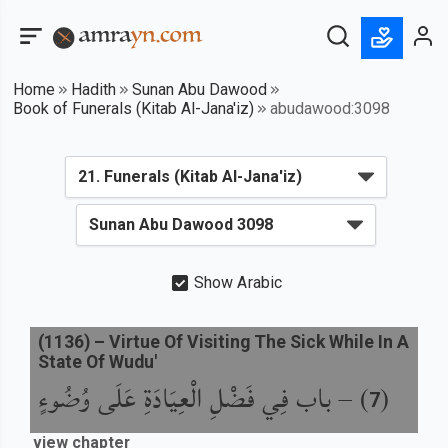
Home
Hadith
Sunan Abu Dawood
Book of Funerals (Kitab Al-Jana'iz)
abudawood:3098
Show Arabic
(
1136
) –
Virtue Of Visiting The Sick While In A
State Of Wudu'
باب فِي فَضْلِ الْعِيَادَةِ عَلَى وُضُوءٍ
) –
(
7
view chapter