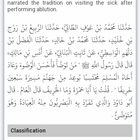
narrated the tradition on visiting the sick after
performing ablution.
حَدَّثَنَا مُحَمَّدُ بْنُ عَوْفٍ الطَّائِيُّ، حَدَّثَنَا الرَّبِيعُ بْنُ رَوْحِ
بْنِ خُلَيْدٍ، حَدَّثَنَا مُحَمَّدُ بْنُ خَالِدٍ، حَدَّثَنَا الْفَضْلُ بْنُ
دَلْهَمٍ الْوَاسِطِيُّ، عَنْ ثَابِتٍ الْبُنَانِيِّ، عَنْ أَنَسِ بْنِ مَالِكٍ،
قَالَ قَالَ رَسُولُ اللَّهِ ﷺ " مَنْ تَوَضَّأَ فَأَحْسَنَ الْوُضُوءَ وَعَادَ
أَخَاهُ الْمُسْلِمَ مُحْتَسِبًا بُوعِدَ مِنْ جَهَنَّمَ مَسِيرَةَ سَبْعِينَ
خَرِيفًا " . قُلْتُ يَا أَبَا حَمْزَةَ وَمَا الْخَرِيفُ قَالَ الْعَامُ . قَالَ
أَبُو دَاوُدَ وَالَّذِي تَفَرَّدَ بِهِ الْبَصْرِيُّونَ مِنْهُ الْعِيَادَةُ وَهُوَ
مُتَوَضِّئٌ .
Classification