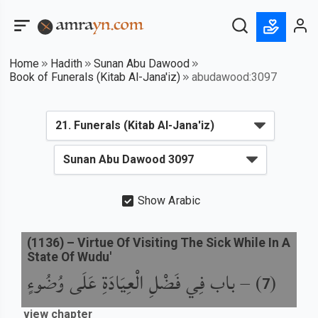
Home
Hadith
Sunan Abu Dawood
Book of Funerals (Kitab Al-Jana'iz)
abudawood:3097
Show Arabic
(
1136
) –
Virtue Of Visiting The Sick While In A
State Of Wudu'
باب فِي فَضْلِ الْعِيَادَةِ عَلَى وُضُوءٍ
) –
(
7
view chapter