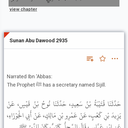
view chapter
Sunan Abu Dawood 2935
Narrated Ibn 'Abbas:
The Prophet ﷺ has a secretary named Sijill.
حَدَّثَنَا قُتَيْبَةُ بْنُ سَعِيدٍ، حَدَّثَنَا نُوحُ بْنُ قَيْسٍ، عَنْ
يَزِيدَ بْنِ كَعْبٍ، عَنْ عَمْرِو بْنِ مَالِكٍ، عَنْ أَبِي الْجَوْزَاءِ،
عَنِ ابْنِ عَبَّاسٍ، قَالَ السِّجِلُّ كَاتِبٌ كَانَ لِلنَّبِيِّ ﷺ .