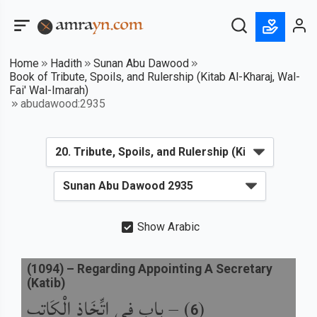
Home
Hadith
Sunan Abu Dawood
Book of Tribute, Spoils, and Rulership (Kitab Al-Kharaj, Wal-
Fai' Wal-Imarah)
abudawood:2935
Show Arabic
(
1094
) –
Regarding Appointing A Secretary
(Katib)
باب فِي اتِّخَاذِ الْكَاتِبِ
) –
(
6