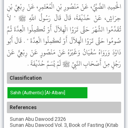
الْحَمِيدِ الضَّبِّيُّ، عَنْ مَنْصُورِ بْنِ الْمُعْتَمِرِ، عَنْ رِبْعِيِّ بْنِ
حِرَاشٍ، عَنْ حُذَيْفَةَ، قَالَ قَالَ رَسُولُ اللَّهِ ﷺ " لاَ
تُقَدِّمُوا الشَّهْرَ حَتَّى تَرَوُا الْهِلاَلَ أَوْ تُكْمِلُوا الْعِدَّةَ ثُمَّ
صُومُوا حَتَّى تَرَوُا الْهِلاَلَ أَوْ تُكْمِلُوا الْعِدَّةَ " . قَالَ أَبُو
دَاوُدَ وَرَوَاهُ سُفْيَانُ وَغَيْرُهُ عَنْ مَنْصُورٍ عَنْ رِبْعِيٍّ عَنْ
رَجُلٍ مِنْ أَصْحَابِ النَّبِيِّ ﷺ لَمْ يُسَمِّ حُذَيْفَةَ .
Classification
Sahih (Authentic) [Al-Albani]
References
Sunan Abu Dawood
2326
Sunan Abu Dawood
Vol. 3, Book of Fasting (Kitab