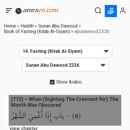
Home
Hadith
Sunan Abu Dawood
Book of Fasting (Kitab Al-Siyam)
abudawood:2326
Show Arabic
(
772
) –
When (Sighting The Crescent for) The
Month Was Obscured
باب إِذَا أُغْمِيَ الشَّهْرُ
) –
(
6
view chapter