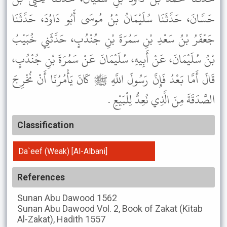
حَسَّانَ، حَدَّثَنَا سُلَيْمَانُ بْنُ مُوسَى أَبُو دَاوُدَ، حَدَّثَنَا
جَعْفَرُ بْنُ سَعْدِ بْنِ سَمُرَةَ بْنِ جُنْدُبٍ، حَدَّثَنِي خُبَيْبُ
بْنُ سُلَيْمَانَ، عَنْ أَبِيهِ، سُلَيْمَانَ عَنْ سَمُرَةَ بْنِ جُنْدُبٍ،
قَالَ أَمَّا بَعْدُ فَإِنَّ رَسُولَ اللَّهِ ﷺ كَانَ يَأْمُرُنَا أَنْ نُخْرِجَ
الصَّدَقَةَ مِنَ الَّذِي نُعِدُّ لِلْبَيْعِ .
Classification
Da`eef (Weak) [Al-Albani]
References
Sunan Abu Dawood
1562
Sunan Abu Dawood
Vol. 2, Book of Zakat (Kitab
Al-Zakat), Hadith 1557