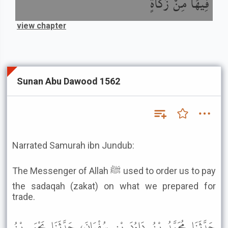
فِيهَا مِنْ زَكَاةٍ
view chapter
Sunan Abu Dawood 1562
Narrated Samurah ibn Jundub:
The Messenger of Allah ﷺ used to order us to pay
the sadaqah (zakat) on what we prepared for
trade.
حَدَّثَنَا مُحَمَّدُ بْنُ دَاوُدَ بْنِ سُفْيَانَ، حَدَّثَنَا يَحْيَى بْنُ