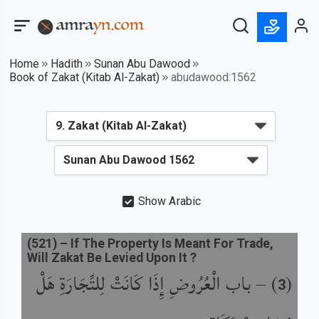
Home
Hadith
Sunan Abu Dawood
Book of Zakat (Kitab Al-Zakat)
abudawood:1562
Show Arabic
(
521
) –
If The Property Is Meant For Trade,
Will Zakat Be Levied Upon It ?
باب الْعُرُوضِ إِذَا كَانَتْ لِلتِّجَارَةِ هَلْ
) –
(
3