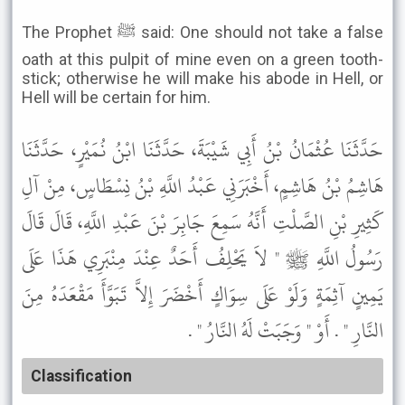
The Prophet ﷺ said: One should not take a false
oath at this pulpit of mine even on a green tooth-
stick; otherwise he will make his abode in Hell, or
Hell will be certain for him.
حَدَّثَنَا عُثْمَانُ بْنُ أَبِي شَيْبَةَ، حَدَّثَنَا ابْنُ نُمَيْرٍ، حَدَّثَنَا
هَاشِمُ بْنُ هَاشِمٍ، أَخْبَرَنِي عَبْدُ اللَّهِ بْنُ نِسْطَاسٍ، مِنْ آلِ
كَثِيرِ بْنِ الصَّلْتِ أَنَّهُ سَمِعَ جَابِرَ بْنَ عَبْدِ اللَّهِ، قَالَ قَالَ
رَسُولُ اللَّهِ ﷺ " لاَ يَحْلِفُ أَحَدٌ عِنْدَ مِنْبَرِي هَذَا عَلَى
يَمِينٍ آثِمَةٍ وَلَوْ عَلَى سِوَاكٍ أَخْضَرَ إِلاَّ تَبَوَّأَ مَقْعَدَهُ مِنَ
النَّارِ " . أَوْ " وَجَبَتْ لَهُ النَّارُ " .
Classification